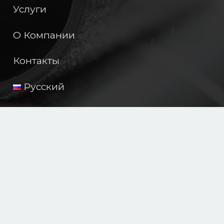
Услуги
О Компании
Контакты
Русский
JIZZAX POLIMER PLAST
Компания выпускает прочные и долговечные
трубы для водоснабжения, газоснабжения и
строительства. Продукция соответствует
международным стандартам и идеально
подходя для любых климатических условий.